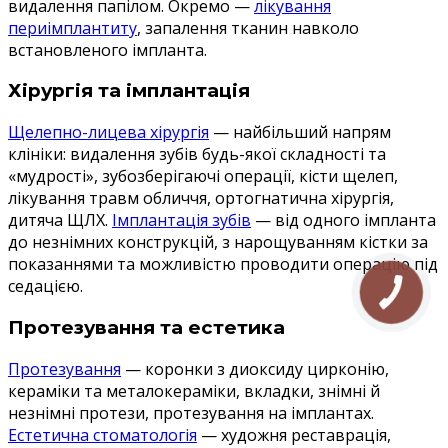
видалення папілом. Окремо —
лікування
периімплантиту
, запалення тканин навколо
встановленого імпланта.
Хірургія та імплантація
Щелепно-лицева хірургія
— найбільший напрям
клініки: видалення зубів будь-якої складності та
«мудрості», зубозберігаючі операції, кісти щелеп,
лікування травм обличчя, ортогнатична хірургія,
дитяча ЩЛХ.
Імплантація зубів
— від одного імпланта
до незнімних конструкцій, з нарощуванням кістки за
показаннями та можливістю проводити операцію під
седацією.
Протезування та естетика
Протезування
— коронки з диоксиду цирконію,
кераміки та металокераміки, вкладки, знімні й
незнімні протези, протезування на імплантах.
Естетична стоматологія
— художня реставрація,