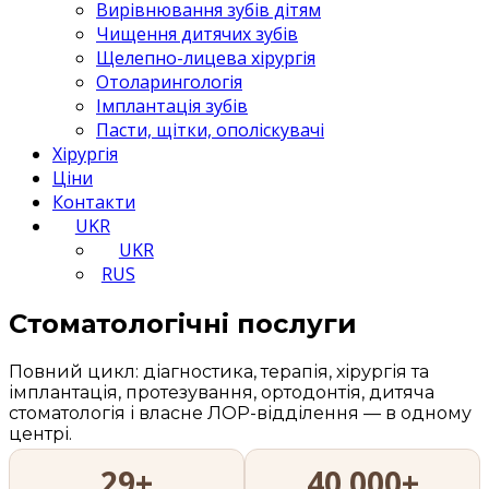
Вирівнювання зубів дітям
Чищення дитячих зубів
Щелепно-лицева хірургія
Отоларингологія
Імплантація зубів
Пасти, щітки, ополіскувачі
Хірургія
Ціни
Контакти
UKR
UKR
RUS
Стоматологічні послуги
Повний цикл: діагностика, терапія, хірургія та
імплантація, протезування, ортодонтія, дитяча
стоматологія і власне ЛОР-відділення — в одному
центрі.
29+
40 000+