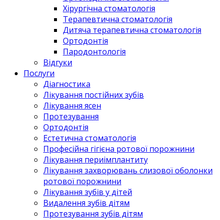
Хірургічна стоматологія
Терапевтична стоматологія
Дитяча терапевтична стоматологія
Ортодонтія
Пародонтологія
Відгуки
Послуги
Діагностика
Лікування постійних зубів
Лікування ясен
Протезування
Ортодонтія
Естетична стоматологія
Професійна гігієна ротової порожнини
Лікування периімплантиту
Лікування захворювань слизової оболонки
ротової порожнини
Лікування зубів у дітей
Видалення зубів дітям
Протезування зубів дітям