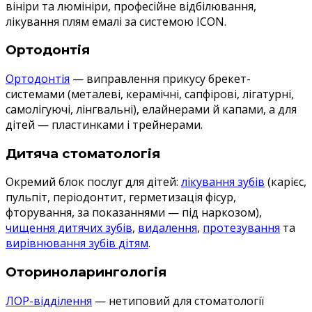
вініри та люмініри, професійне відбілювання,
лікування плям емалі за системою ICON.
Ортодонтія
Ортодонтія
— виправлення прикусу брекет-
системами (металеві, керамічні, сапфірові, лігатурні,
самолігуючі, лінгвальні), елайнерами й капами, а для
дітей — пластинками і трейнерами.
Дитяча стоматологія
Окремий блок послуг для дітей:
лікування зубів
(карієс,
пульпіт, періодонтит, герметизація фісур,
фторування, за показаннями — під наркозом),
чищення дитячих зубів
,
видалення
,
протезування
та
вирівнювання зубів дітям
.
Оториноларингологія
ЛОР-відділення
— нетиповий для стоматології