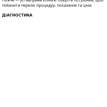
Нижче — усі напрями клініки. Оберіть потрібний, щоб
побачити перелік процедур, показання та ціни.
ДІАГНОСТИКА