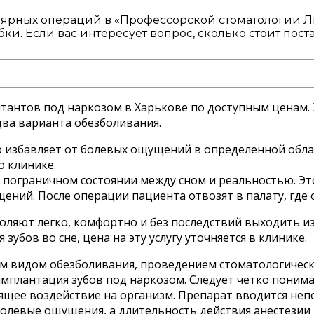
лярных операций в «Профессорской стоматологии Лю
и. Если вас интересует вопрос, сколько стоит пост
тантов под наркозом в Харькове по доступным ценам
два варианта обезболивания.
 избавляет от болевых ощущений в определенной облас
о клинике.
 пограничном состоянии между сном и реальностью. Эт
ий. После операции пациента отвозят в палату, где о
ляют легко, комфортно и без последствий выходить из
бов во сне, цена на эту услугу уточняется в клинике.
м видом обезболивания, проведением стоматологически
лантация зубов под наркозом. Следует четко понимать
щее воздействие на организм. Препарат вводится непо
олевые ощущения, а длительность действия анестезии