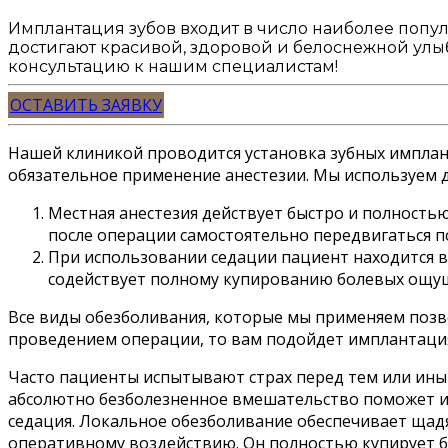
Имплантация зубов входит в число наиболее попу
достигают красивой, здоровой и белоснежной улыбк
консультацию к нашим специалистам!
ОСТАВИТЬ ЗАЯВКУ
Нашей клиникой проводится установка зубных имплан
обязательное применение анестезии. Мы используем 
Местная анестезия действует быстро и полностью
после операции самостоятельно передвигаться п
При использовании седации пациент находится в
содействует полному купированию болевых ощущен
Все виды обезболивания, которые мы применяем позво
проведением операции, то вам подойдет имплантация зу
Часто пациенты испытывают страх перед тем или ины
абсолютно безболезненное вмешательство поможет имп
седация. Локальное обезболивание обеспечивает щадя
оперативному воздействию. Он полностью купирует б