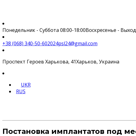
Понедельник - Суббота 08:00-18:00
Воскресенье - Выхо
+38 (068) 340-50-60
2024psl24@gmail.com
Проспект Героев Харькова, 41
Харьков, Украина
UKR
RUS
О нас
Услуги
Хирургия
Цены
Контакты
Постановка имплантатов под ме