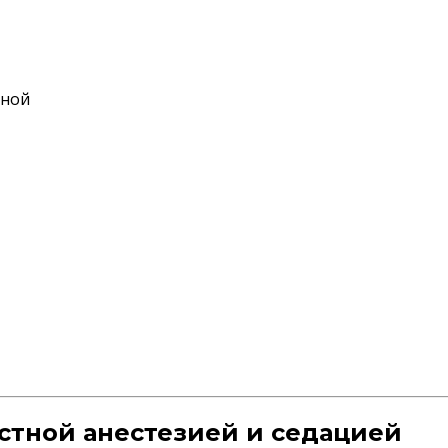
дной
стной анестезией и седацией