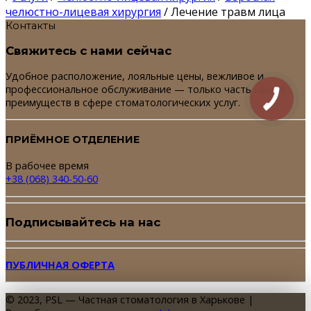
челюстно-лицевая хирургия
/ Лечение травм лица
Контакты
Свяжитесь с нами сейчас
Удобное расположение, лояльные цены, вежливое и
профессиональное обслуживание — только часть наших
преимуществ в сфере стоматологических услуг.
КНОПКА
СВЯЗИ
ПРИЁМНОЕ ОТДЕЛЕНИЕ
В рабочее время
+38 (068) 340-50-60
Подписывайтесь на нас
ПУБЛИЧНАЯ ОФЕРТА
© 2023, PSL — Частная стоматология в Харькове |